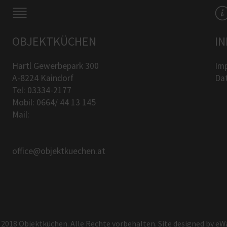
OBJEKTKÜCHEN
I
Hartl Gewerbepark 300
Im
A-8224 Kaindorf
Da
Tel: 03334-2177
Mobil: 0664/ 44 13 145
Mail:
office@objektkuechen.at
 2018 Objektküchen. Alle Rechte vorbehalten. Site designed by
eW