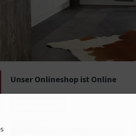
Unser Onlineshop ist Online
NEFF-LAGER.AT
es